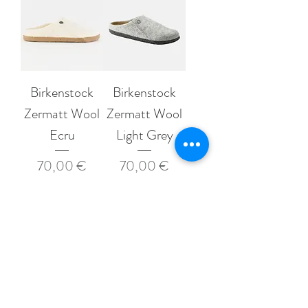
Birkenstock
Birkenstock
Zermatt Wool
Zermatt Wool
Ecru
Light Grey
Prix
Prix
70,00 €
70,00 €
1
/
2