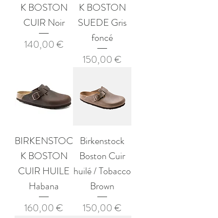
K BOSTON
K BOSTON
CUIR Noir
SUEDE Gris
foncé
Prix
140,00 €
Prix
150,00 €
BIRKENSTOC
Birkenstock
K BOSTON
Boston Cuir
CUIR HUILE
huilé / Tobacco
Habana
Brown
Prix
Prix
160,00 €
150,00 €