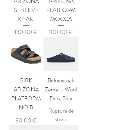
ARIZONA
ARIZONA
SFB LEVE
PLATFORM
KHAKI
MOCCA
Prix
Prix
130,00 €
100,00 €
BIRK
Birkenstock
ARIZONA
Zermatt Wool
PLATFORM
Dark Blue
NOIR
Rupture de
stock
Prix
80,00 €