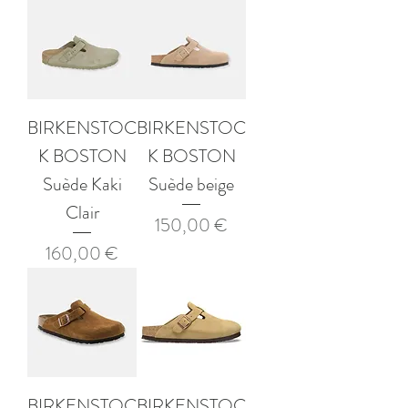
BIRKENSTOC
BIRKENSTOC
K BOSTON
K BOSTON
Suède Kaki
Suède beige
Clair
Prix
150,00 €
Prix
160,00 €
BIRKENSTOC
BIRKENSTOC