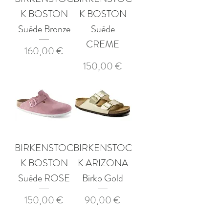
K BOSTON
K BOSTON
Suède Bronze
Suède
CREME
Prix
160,00 €
Prix
150,00 €
BIRKENSTOC
BIRKENSTOC
K BOSTON
K ARIZONA
Suède ROSE
Birko Gold
Prix
Prix
150,00 €
90,00 €