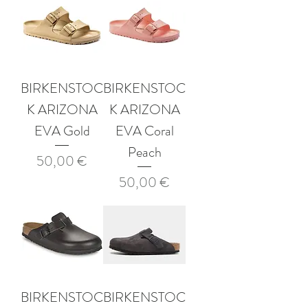
BIRKENSTOC
BIRKENSTOC
K ARIZONA
K ARIZONA
EVA Gold
EVA Coral
Peach
Prix
50,00 €
Prix
50,00 €
BIRKENSTOC
BIRKENSTOC