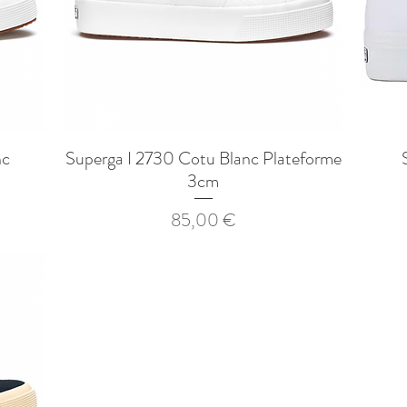
nc
Superga I 2730 Cotu Blanc Plateforme
Aperçu rapide
3cm
onnel
Prix
85,00 €