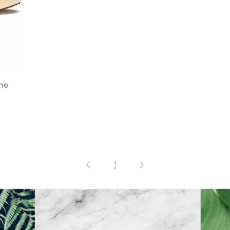
ine
1