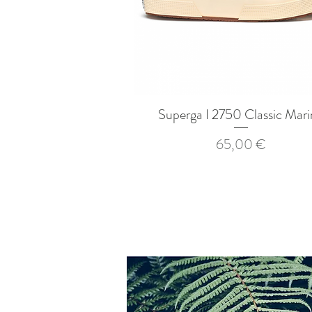
Superga I 2750 Classic Mar
Aperçu rapide
Prix
65,00 €