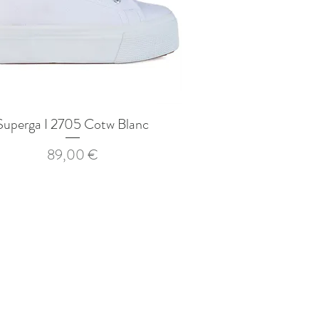
Superga I 2705 Cotw Blanc
Aperçu rapide
Prix
89,00 €