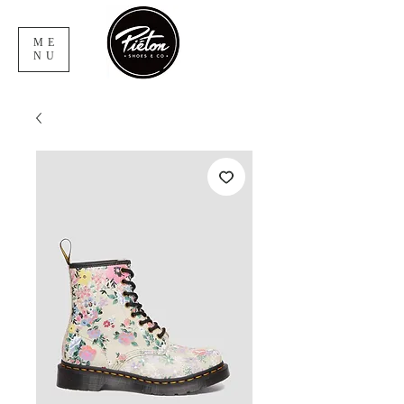
ME
NU