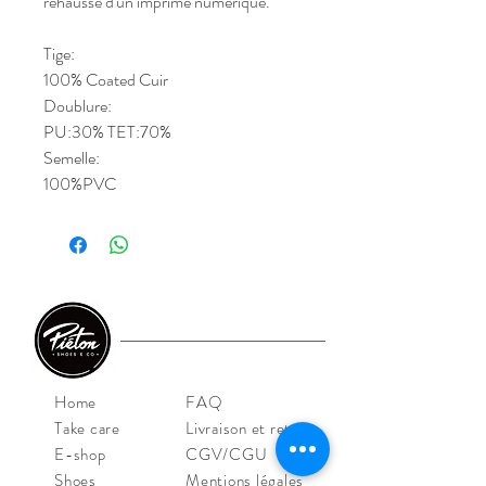
rehaussé d'un imprimé numérique.
Tige:
100% Coated Cuir
Doublure:
PU:30% TET:70%
Semelle:
100%PVC
Home
FAQ
Take care
Livraison et retour
E-shop
CGV/CGU
Shoes
Mentions légales