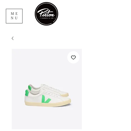
ME
NU