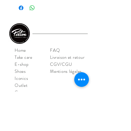
Home
FAQ
Take care
Livraison et retour
E-shop
CGV/CGU
Shoes
Mentions légales
Iconics
Outlet
Contact
NOS MAGASINS
Piéton Le Mans
4 Rue de la Perle