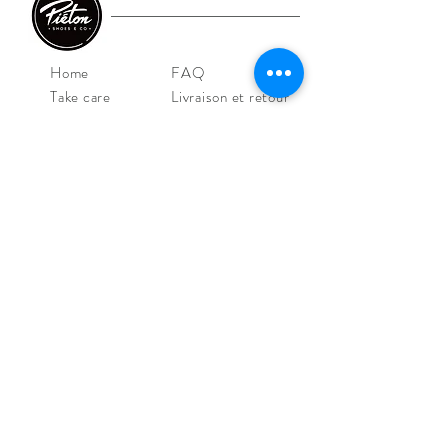
Home
FAQ
Take care
Livraison et retour
E-shop
CGV/CGU
Shoes
Mentions légales
Iconics
Outlet
Contact
NOS MAGASINS
Piéton Le Mans
4 Rue de la Perle
72000 Le Mans
Tel:
02 43 52 08 36
Piéton Angers