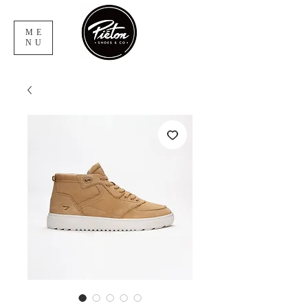
ME
NU