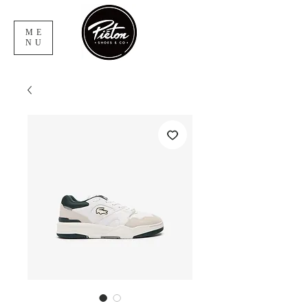
ME
NU