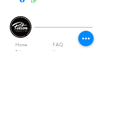
Home
FAQ
Take care
Livraison et retour
E-shop
CGV/CGU
Shoes
Mentions légales
Iconics
Outlet
Contact
NOS MAGASINS
Piéton Le Mans
4 Rue de la Perle
72000 Le Mans