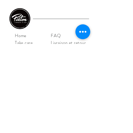
Home
FAQ
Take care
Livraison et retour
E-shop
CGV/CGU
Shoes
Mentions légales
Iconics
Outlet
Contact
NOS MAGASINS
Piéton Le Mans
4 Rue de la Perle
72000 Le Mans
Tel:
02 43 52 08 36