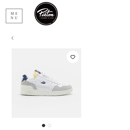
ME
NU