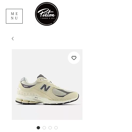
ME
NU