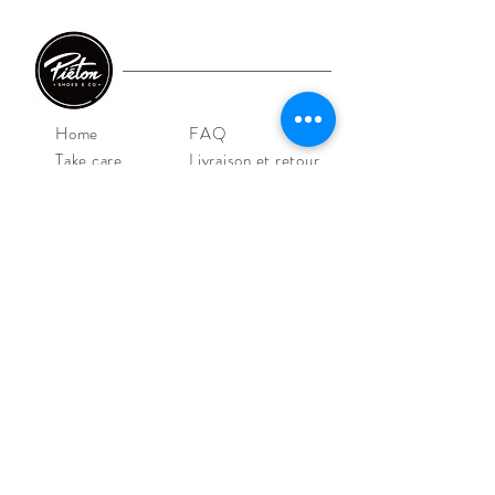
Home
FAQ
Take care
Livraison et retour
E-shop
CGV/CGU
Shoes
Mentions légales
Iconics
Outlet
Contact
NOS MAGASINS
Piéton Le Mans
4 Rue de la Perle
72000 Le Mans
Tel:
02 43 52 08 36