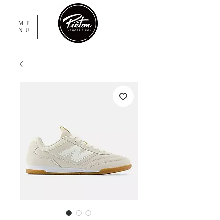
ME
NU