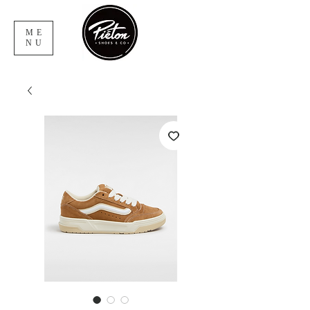
ME
NU