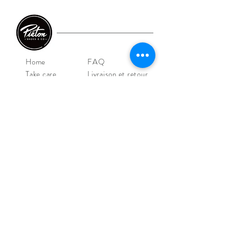
Home
FAQ
Take care
Livraison et retour
E-shop
CGV/CGU
Shoes
Mentions légales
Iconics
Outlet
Contact
NOS MAGASINS
Piéton Le Mans
4 Rue de la Perle
72000 Le Mans
Tel:
02 43 52 08 36