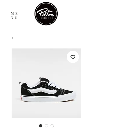
ME
NU