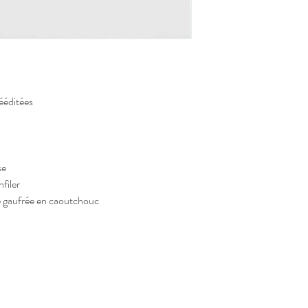
ééditées
se
nfiler
e gaufrée en caoutchouc