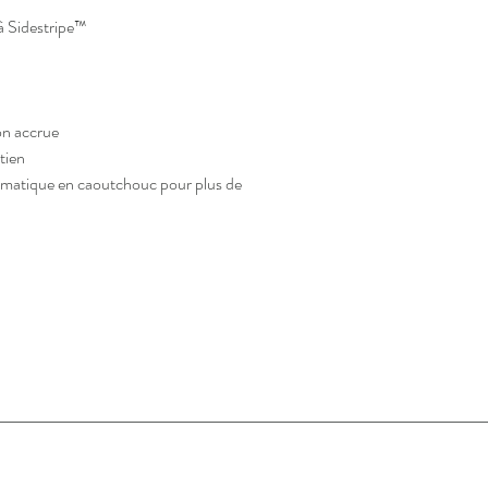
à Sidestripe™
on accrue
tien
ématique en caoutchouc pour plus de