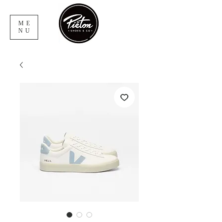
ME
NU