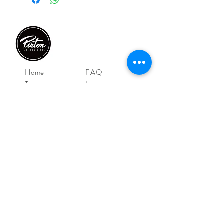
Home
FAQ
Take care
Livraison et retour
E-shop
CGV/CGU
Shoes
Mentions légales
Iconics
Outlet
Contact
NOS MAGASINS
Piéton Le Mans
4 Rue de la Perle
72000 Le Mans