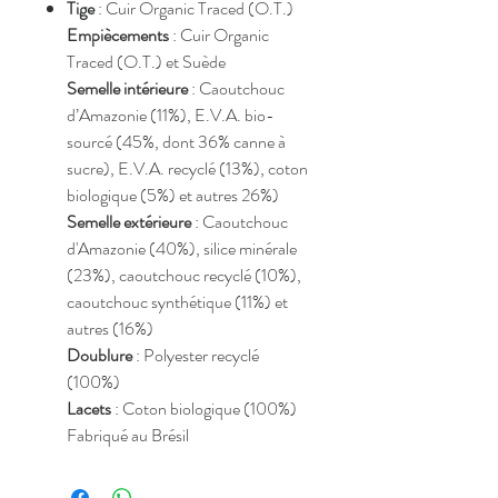
Tige
: Cuir Organic Traced (O.T.)
Empiècements
: Cuir Organic
Traced (O.T.) et Suède
Semelle intérieure
: Caoutchouc
d’Amazonie (11%), E.V.A. bio-
sourcé (45%, dont 36% canne à
sucre), E.V.A. recyclé (13%), coton
biologique (5%) et autres 26%)
Semelle extérieure
: Caoutchouc
d'Amazonie (40%), silice minérale
(23%), caoutchouc recyclé (10%),
caoutchouc synthétique (11%) et
autres (16%)
Doublure
: Polyester recyclé
(100%)
Lacets
: Coton biologique (100%)
Fabriqué au Brésil