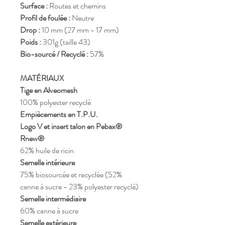
Surface :
Routes et chemins
Profil de foulée :
Neutre
Drop :
10 mm (27 mm - 17 mm)
Poids :
301g (taille 43)
Bio-sourcé / Recyclé :
57%
MATÉRIAUX
Tige en Alveomesh
100% polyester recyclé
Empiècements en T.P.U.
Logo V et insert talon en Pebax®
Rnew®
62% huile de ricin
Semelle intérieure
75% biosourcée et recyclée (52%
canne à sucre - 23% polyester recyclé)
Semelle intermédiaire
60% canne à sucre
Semelle extérieure