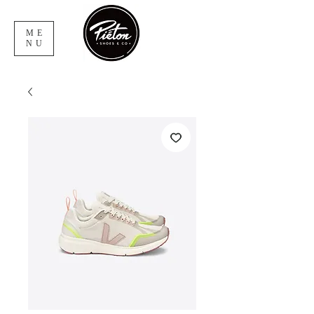
ME
NU