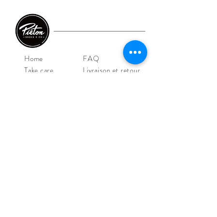
Home
FAQ
Take care
Livraison et retour
E-shop
CGV/CGU
Shoes
Mentions légales
Iconics
Outlet
Contact
NOS MAGASINS
Piéton Le Mans
4 Rue de la Perle
72000 Le Mans
Tel:
02 43 52 08 36