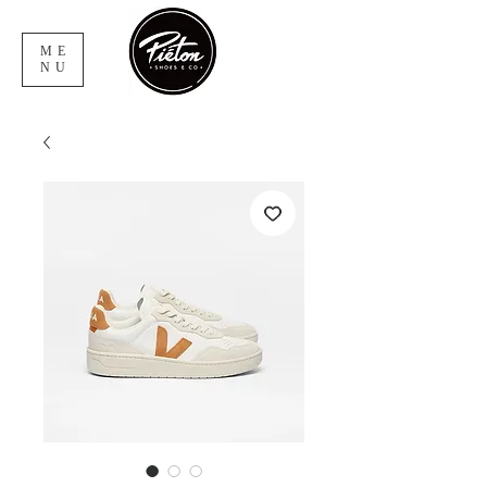
ME
NU