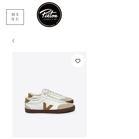
ME
NU