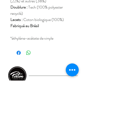
(22%) et autres (38%)
Doublure :
Tech (100% polyester
recyclé)
Lacets :
Coton biologique (100%)
Fabriqué au Brésil
*éthylène-acétate de vinyle
Home
FAQ
Take care
Livraison et retour
E-shop
CGV/CGU
Shoes
Mentions légales
Iconics